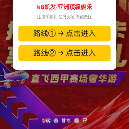
k8凯发·亚洲顶级娱乐
注册享豪礼·亿万奖池·高额无忧